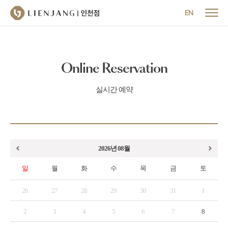
메뉴 닫기
EN
Online Reservation
실시간 예약
이전달
다음달
2026
년
08
월
일
월
화
수
목
금
토
26
27
28
29
30
31
1
2
3
4
5
6
7
8