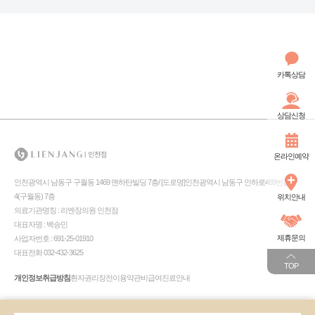
카톡상담
상담신청
온라인예약
인천광역시 남동구 구월동 1469 맨하탄빌딩 7층/ [도로명]인천광역시 남동구 인하로489번길
4(구월동) 7층
위치안내
의료기관명칭 : 리엔장의원 인천점
대표자명 : 백승민
제휴문의
사업자번호 : 691-25-01910
대표전화 032-432-3625
TOP
개인정보취급방침
환자권리장전
이용약관
비급여진료안내