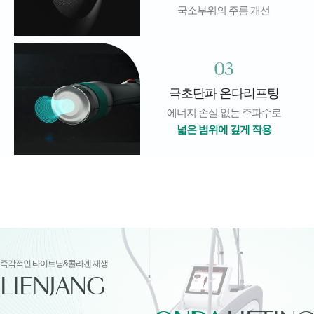
국소부위의 주름 개선
03
극초단파 온다리프팅
에너지 손실 없는 주파수로
넓은 범위에 깊게 작용
즉각적인 타이트닝&콜라겐 재생
LIENJANG