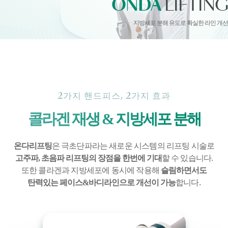
ONDA
LIFTING
지방세포 분해 유도로 확실한 라인 개선
2가지 핸드피스, 2가지 효과
콜라겐 재생 & 지방세포 분해
온다리프팅
은 극초단파라는 새로운 시스템의 리프팅 시술로
고주파, 초음파 리프팅의 장점을
한번에 기대
할 수 있습니다.
또한 콜라겐과 지방세포에 동시에 작용해
슬림하면서도
탄력있는
페이스&바디라인으로 개선이 가능
합니다.