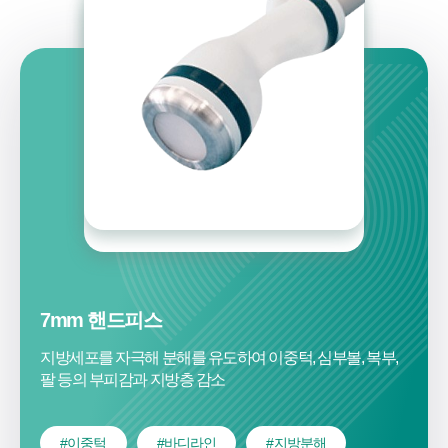
7mm 핸드피스
지방세포를 자극해 분해를 유도하여
이중턱, 심부볼, 복부,
팔 등의 부피감과 지방층 감소
#이중턱
#바디라인
#지방분해