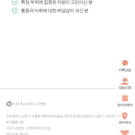
특정 부위에 집중된 지방이 고민이신 분
통증과 마취에 대한 부담감이 크신 분
카톡상담
상담신청
온라인예약
인천광역시 남동구 구월동 1469 맨하탄빌딩 7층/ [도로명]인천광역시 남동구 인하로489번길
4(구월동) 7층
위치안내
의료기관명칭 : 리엔장의원 인천점
대표자명 : 백승민