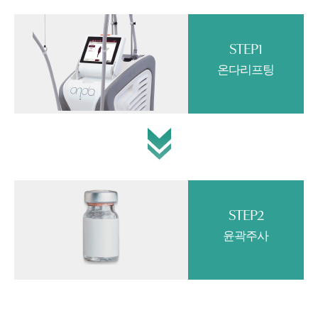
STEP1
온다리프팅
STEP2
윤곽주사