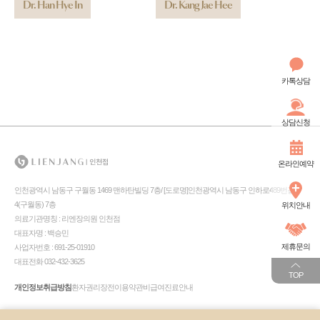
Dr. Han Hye In
Dr. Kang Jae Hee
카톡상담
상담신청
온라인예약
인천광역시 남동구 구월동 1469 맨하탄빌딩 7층/ [도로명]인천광역시 남동구 인하로489번길
4(구월동) 7층
위치안내
의료기관명칭 : 리엔장의원 인천점
대표자명 : 백승민
제휴문의
사업자번호 : 691-25-01910
대표전화 032-432-3625
TOP
개인정보취급방침
환자권리장전
이용약관
비급여진료안내