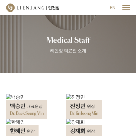
메뉴 닫기
EN
Medical Staff
리엔장 의료진 소개
백승민
진정민
대표원장
원장
Dr. Baek Seung Min
Dr. Jin Jeong Min
한혜인
강재희
원장
원장