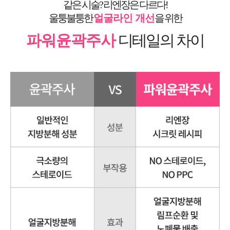
같은 시술? 리엔장은 다르다!
울퉁불퉁한
얼굴라인 개선
을 위한
파워윤곽주사
디테일의 차이