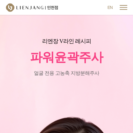
메뉴 닫기
EN
리엔장 V라인 레시피
파워윤곽주사
얼굴 전용 고농축 지방분해주사