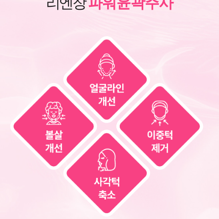
리엔장
파워윤곽주사