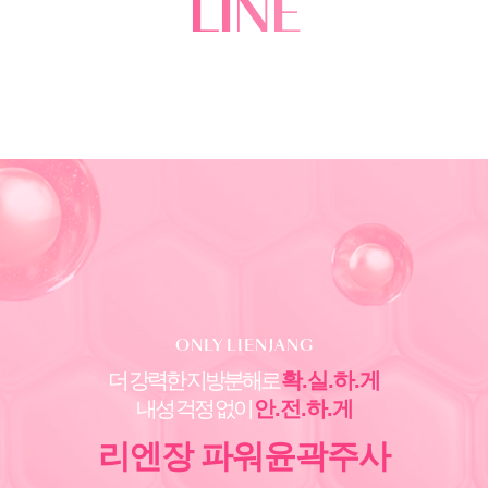
LINE
ONLY LIENJANG
더 강력한 지방분해로
확.실.하.게
내성 걱정 없이
안.전.하.게
리엔장 파워윤곽주사