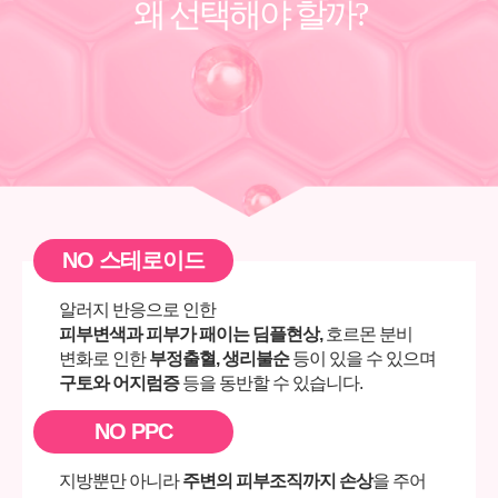
왜 선택해야 할까?
NO 스테로이드
알러지 반응으로 인한
피부변색과 피부가 패이는 딤플현상,
호르몬 분비
변화로 인한
부정출혈, 생리불순
등이 있을 수 있으며
구토와 어지럼증
등을 동반할 수 있습니다.
NO PPC
지방뿐만 아니라
주변의 피부조직까지 손상
을 주어