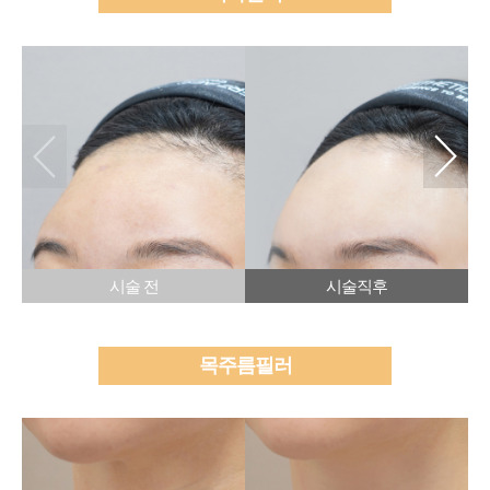
시술 전
시술직후
목주름필러