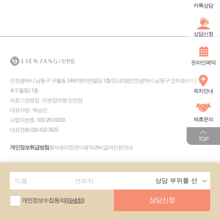
카톡상담
상담신청
온라인예약
인천광역시 남동구 구월동 1469 맨하탄빌딩 7층/ [도로명]인천광역시 남동구 인하로489번길
4(구월동) 7층
위치안내
의료기관명칭 : 리엔장의원 인천점
대표자명 : 백승민
제휴문의
사업자번호 : 691-25-01910
대표전화 032-432-3625
TOP
개인정보취급방침
환자권리장전
이용약관
비급여진료안내
상담신청
개인정보수집동의
(자세히)