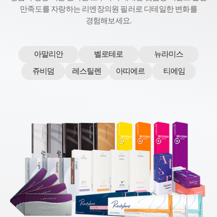
만족도를 자랑하는
리엔장의원 필러로 디테일한 변화를
경험해보세요.
아말리안
벨로테로
뉴라미스
쥬비덤
레스틸렌
아띠에르
티에임