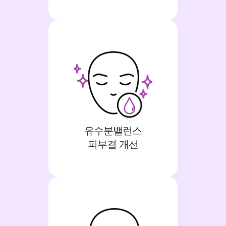
유수분밸런스
피부결 개선