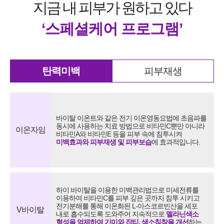
지금 내 피부가 원하고 있다
‘스페셜케어 프로그램’
탄력미백
피부재생
바이탈 이온트와 같은 전기 이온영동요법에 초음파를
동시에 사용하는 치료 방법으로
비타민C뿐만 아니라
이온자임
비타민A와 비타민E 등을 피부 속에 침투시켜
미백효과와 피부재생 및 피부보습
에 효과적입니다.
하이 바이탈을 이용한 미백관리법으로 미세전류를
이용하여
비타민C를 피부 깊은 곳까지 침투 시키고
전기분해를 통해 이온화된 L-아스코르빈산을
세포
V바이탈
내로 흡수되도록 도와주어 지속적으로
멜라닌색소
형성을 억제하여
기미와 잡티, 색소침착을 개선
하는