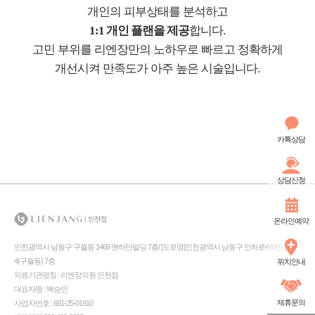
개인의 피부상태를 분석하고
1:1 개인 플랜을 제공
합니다.
고민 부위를 리엔장만의 노하우로 빠르고 정확하게
개선시켜
만족도가 아주 높은 시술입니다.
카톡상담
상담신청
온라인예약
인천광역시 남동구 구월동 1469 맨하탄빌딩 7층/ [도로명]인천광역시 남동구 인하로489번길
4(구월동) 7층
위치안내
의료기관명칭 : 리엔장의원 인천점
대표자명 : 백승민
제휴문의
사업자번호 : 691-25-01910